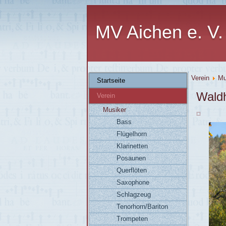
MV Aichen e. V.
Verein
Mu
Startseite
Wald
Verein
Musiker
Bass
Flügelhorn
Klarinetten
Posaunen
Querflöten
Saxophone
Schlagzeug
Tenorhorn/Bariton
Trompeten