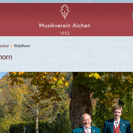
siker
Waldhorn
horn